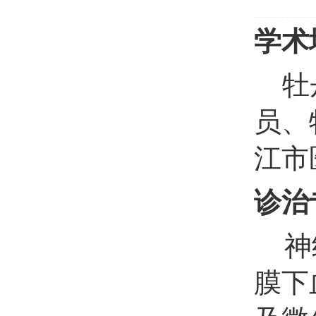
学术
牡
员、
江市
诊治
神
膜下