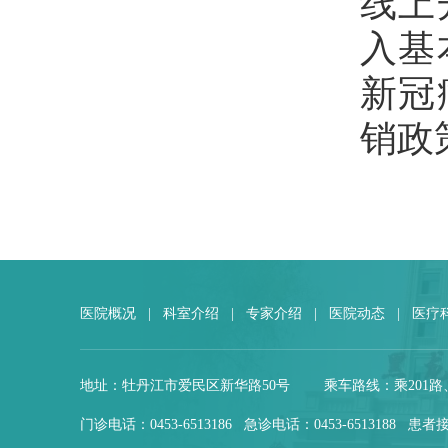
线上
入基
新冠
销政
医院概况
|
科室介绍
|
专家介绍
|
医院动态
|
医疗
地址：牡丹江市爱民区新华路50号
乘车路线：乘201路
门诊电话：0453-6513186 急诊电话：0453-6513188 患者接