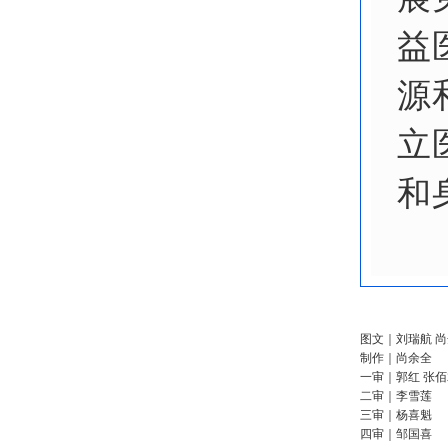
益
源
立
和
图文｜刘瑞航 
制作｜尚余全
一审｜郭红
张
二审｜李雪莲
三审｜杨喜魁
四审｜邹国喜