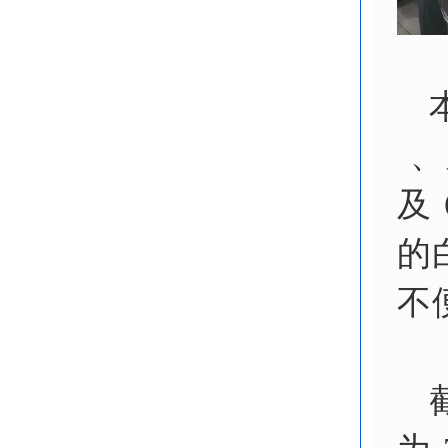
、
及
的
不